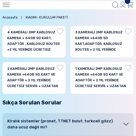
Anasayfa
XIAOMI- KURULUM PAKETİ
4 KAMERALI 2MP KABLOSUZ
3 KAMERALI 2MP KABLOSUZ
KAMERA + 64GB SD KART,
KAMERA +64GB SD
ADAPTÖR , KABLOSUZ ROUTER
KART,ADAPTÖR, KABLOSUZ
+2 YIL YERİNDE ÜCRETSİZ
ROUTER + 2 YIL YERİNDE
SERVİS +UZAKTAN YADA
ÜCRETSİZ SERVİS +UZAKTAN
YERİNDE KURULUM HİZMETİ
YADA YERİNDE KURULUM
HİZMETİ
2 KAMERALI 2MP KABLOSUZ
1 KAMERALI 2MP KABLOSUZ
KAMERA +64GB SD KART VE
KAMERA +64GB SD KART VE
ADAPTÖR + 2 YIL YERİNDE
ADAPTÖR + 2 YIL YERİNDE
ÜCRETSİZ SERVİS + UZAKTAN
ÜCRETSİZ SERVİS + UZAKTAN
YADA YERİNDE KURULUM
YADA YERİNDE KURULUM
HİZMETİ
HİZMETİ
Sıkça Sorulan Sorular
Kiralık sistemler (pronet, TTNET bulut, turkcell gözz)
daha ucuz değil mi?