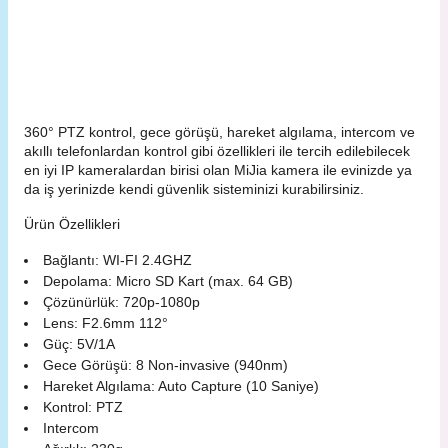
360° PTZ kontrol, gece görüşü, hareket algılama, intercom ve
akıllı telefonlardan kontrol gibi özellikleri ile tercih edilebilecek
en iyi IP kameralardan birisi olan MiJia kamera ile evinizde ya
da iş yerinizde kendi güvenlik sisteminizi kurabilirsiniz.
Ürün Özellikleri
Bağlantı: WI-FI 2.4GHZ
Depolama: Micro SD Kart (max. 64 GB)
Çözünürlük: 720p-1080p
Lens: F2.6mm 112°
Güç: 5V/1A
Gece Görüşü: 8 Non-invasive (940nm)
Hareket Algılama: Auto Capture (10 Saniye)
Kontrol: PTZ
Intercom