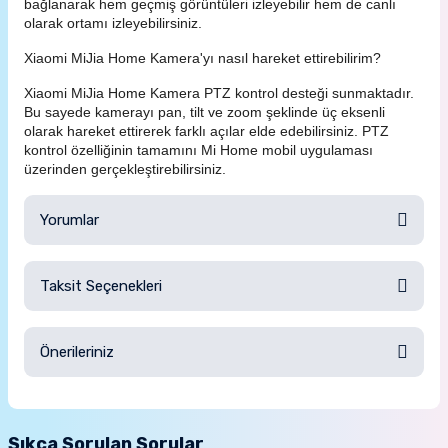
bağlanarak hem geçmiş görüntüleri izleyebilir hem de canlı
olarak ortamı izleyebilirsiniz.
Xiaomi MiJia Home Kamera'yı nasıl hareket ettirebilirim?
Xiaomi MiJia Home Kamera PTZ kontrol desteği sunmaktadır.
Bu sayede kamerayı pan, tilt ve zoom şeklinde üç eksenli
olarak hareket ettirerek farklı açılar elde edebilirsiniz. PTZ
kontrol özelliğinin tamamını Mi Home mobil uygulaması
üzerinden gerçekleştirebilirsiniz.
Yorumlar
Taksit Seçenekleri
Bu ürüne ilk yorumu siz yapın!
Önerileriniz
Yorum Yaz
Bu ürünün fiyat bilgisi, resim, ürün açıklamalarında ve diğer
konularda yetersiz gördüğünüz noktaları öneri formunu
Sıkça Sorulan Sorular
kullanarak tarafımıza iletebilirsiniz.