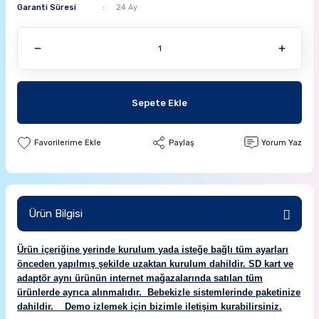
Garanti Süresi
24 Ay
Sepete Ekle
Paylaş
Yorum Yaz
Ürün Bilgisi
Ürün içeriğine yerinde kurulum
yada isteğe bağlı tüm ayarları
önceden yapılmış şekilde uzaktan kurulum
dahildir. SD kart ve
adaptör aynı ürünün internet mağazalarında satılan tüm
ürünlerde ayrıca alınmalıdır.
Bebekizle sistemlerinde paketinize
dahildir.
Demo izlemek için bizimle iletişim kurabilirsiniz.