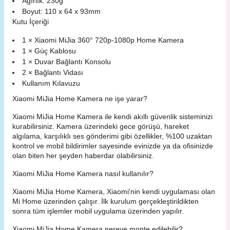
Ağırlık: 230g
Boyut: 110 x 64 x 93mm
Kutu İçeriği
1 × Xiaomi MiJia 360° 720p-1080p Home Kamera
1 × Güç Kablosu
1 × Duvar Bağlantı Konsolu
2 × Bağlantı Vidası
Kullanım Kılavuzu
Xiaomi MiJia Home Kamera ne işe yarar?
Xiaomi MiJia Home Kamera ile kendi akıllı güvenlik sisteminizi
kurabilirsiniz. Kamera üzerindeki gece görüşü, hareket
algılama, karşılıklı ses gönderimi gibi özellikler, %100 uzaktan
kontrol ve mobil bildirimler sayesinde evinizde ya da ofisinizde
olan biten her şeyden haberdar olabilirsiniz.
Xiaomi MiJia Home Kamera nasıl kullanılır?
Xiaomi MiJia Home Kamera, Xiaomi'nin kendi uygulaması olan
Mi Home üzerinden çalışır. İlk kurulum gerçekleştirildikten
sonra tüm işlemler mobil uygulama üzerinden yapılır.
Xiaomi MiJia Home Kamera nereye monte edilebilir?