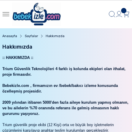
Anasayfa
Sayfalar
Hakkımızda
Hakkımızda
:: HAKKIMIZDA ::
Trium Güvenlik Teknolojileri 4 farklı iş kolunda ekipleri olan ithalat,
proje firmasıdır.
Bebekizle.com , firmamızın ev /bebek/bakıcı izleme konusunda
özelleşmiş projesidir.
2009 yılından itibaren 5000'den fazla aileye kurulum yapmış olmanın,
ve bu ailelerin %70 oranında referans ile gelmiş olmasının haklı
gururunu yaşıyoruz.
Trium güvenlik proje ekibi (12 Kişi) orta ve büyük boy işletmelerin
çözümlerini karşılayıp anahtar teslim kurulumları gerçekleştirir.