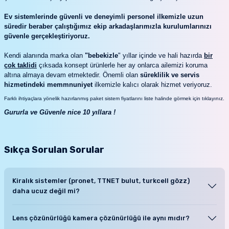
Ev sistemlerinde güvenli ve deneyimli personel ilkemizle uzun
süredir beraber çalıştığımız ekip arkadaşlarımızla kurulumlarınızı
güvenle gerçekleştiriyoruz.
Kendi alanında marka olan
"bebekizle
" yıllar içinde ve hali hazırda
bir
çok taklidi
çıksada konsept ürünlerle her ay onlarca ailemizi koruma
altına almaya devam etmektedir. Önemli olan
süreklilik ve servis
hizmetindeki memmnuniyet
ilkemizle kalıcı olarak hizmet veriyoruz.
Farklı ihtiyaçlara yönelik hazırlanmış paket sistem fiyatlarını liste halinde görmek için tıklayınız.
Gururla ve Güvenle nice 10 yıllara !
Sıkça Sorulan Sorular
Kiralık sistemler (pronet, TTNET bulut, turkcell gözz)
daha ucuz değil mi?
Bebek, bakıcı kamera sistemlerini bebeğinizin yaşına bağlı olarak
Lens çözünürlüğü kamera çözünürlüğü ile aynı mıdır?
2-3 yıl arasında değişen sürelerde kullanıyor olacaksınız. kiralık
modellerde bu sürelerin maliyeti neredeyse satın alacağınız