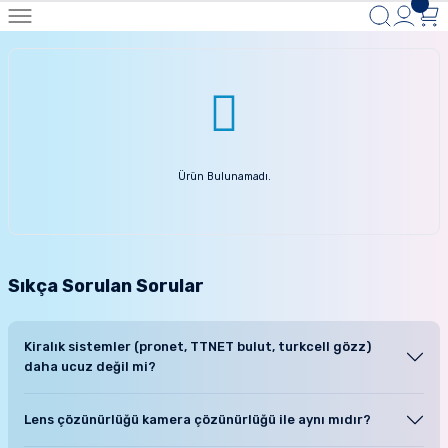
Ürün Bulunamadı.
Sıkça Sorulan Sorular
Kiralık sistemler (pronet, TTNET bulut, turkcell gözz)
daha ucuz değil mi?
Bebek, bakıcı kamera sistemlerini bebeğinizin yaşına bağlı olarak
Lens çözünürlüğü kamera çözünürlüğü ile aynı mıdır?
2-3 yıl arasında değişen sürelerde kullanıyor olacaksınız. kiralık
modellerde bu sürelerin maliyeti neredeyse satın alacağınız