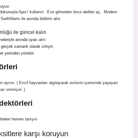
ruyun
 dokunuşla Ajax'ı kullanın. Eve gitmeden önce aletleri aç. Modern
wiftAlerts ile anında bildirim alın.
nlüğü ile güncel kalın
eleriyle anında uyarı alın
 gerçek zamanlı olarak izleyin
er yerinden yönetin
örleri
den ayırın. ( Evcil hayvanları algılayarak evinizin içerisinde yaşayan
yarı vermiyor. )
dektörleri
arbeleri hemen tanıyın
itlere karşı koruyun