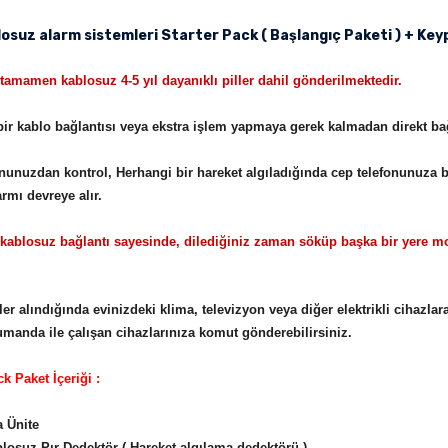
losuz alarm sistemleri Starter Pack ( Başlangıç Paketi ) + Keyp
tamamen kablosuz 4-5 yıl dayanıklı piller dahil gönderilmektedir.
ir kablo bağlantısı veya ekstra işlem yapmaya gerek kalmadan direkt ba
nunuzdan kontrol, Herhangi bir hareket algıladığında cep telefonunuza bil
armı devreye alır.
ablosuz bağlantı sayesinde, dilediğiniz zaman söküp başka bir yere mon
tler alındığında evinizdeki klima, televizyon veya diğer elektrikli cihazl
manda ile çalışan cihazlarınıza komut gönderebilirsiniz.
ck Paket İçeriği :
a Ünite
losuz Pır Dedektör ( Hareket algılama dedektörü )