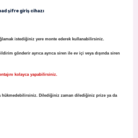
ad şifre giriş cihazı
ğlamak istediğiniz yere monte ederek kullanabilirsiniz.
dirim gönderir ayrıca ayrıca siren ile ev içi veya dışında siren
tajını kolayca yapabilirsiniz.
ara hükmedebilirsiniz. Dilediğiniz zaman dilediğiniz prize ya da