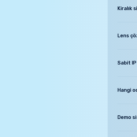
Ürün a
Kiralık 
Ürün bi
Ürün fi
Bebek, bak
Bu ürün
bu süreler
Lens çö
olmayacakt
daha uygun
Lens çözü
değeridir.
Sabit I
Sabit IP a
Hangi od
Salon eğer
odasına u
Demo sis
beşiği gör
alınarak b
Mutlaka ev