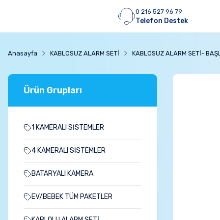
0 216 527 96 79
Telefon Destek
Anasayfa
KABLOSUZ ALARM SETİ
KABLOSUZ ALARM SETİ- BAŞL
Ürün Grupları
1 KAMERALI SİSTEMLER
4 KAMERALI SİSTEMLER
BATARYALI KAMERA
EV/BEBEK TÜM PAKETLER
KABLOLU ALARM SETİ