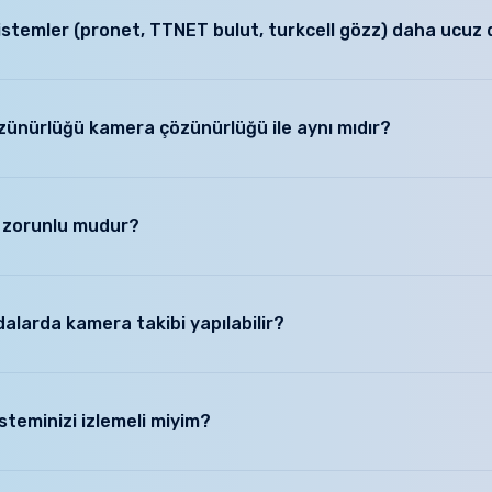
çıklamasında eksik bilgiler bulunuyor.
sistemler (pronet, TTNET bulut, turkcell gözz) daha ucuz 
lgilerinde hatalar bulunuyor.
yatı diğer sitelerden daha pahalı.
ıcı kamera sistemlerini bebeğinizin yaşına bağlı olarak 2-3 yıl arasında 
e benzer farklı alternatifler olmalı.
in maliyeti neredeyse satın alacağınız sistemlerin 2 katı olacak, kira 
zünürlüğü kamera çözünürlüğü ile aynı mıdır?
ır. Bu durumda aşağıdaki paketlerin hem size ait olması, kira ücreti öde
 olacağı nettir.
nürlüğü kamera çözünürlüğü değildir. "5MP SONY Lensli" "3MP SONY Lensl
 Kameranız hangi çözünürlükte ise ancak o değerde çalışır. Lensin sony c
P zorunlu mudur?
Gönder
lmanıza gerek yoktur. Yeni çıkan QR kod sistemiyle sabit Ip gerektirmeden si
alarda kamera takibi yapılabilir?
 kare şeklindeyse 1 kamera yeterli olacaktır. L şeklinde ise 2.kamera eklene
yku düzeni takibi için eklenebilir. Eğer bebek uyku düzeninde ebeveyn 
teminizi izlemeli miyim?
ecek şekilde konabilir. Odalara giriş çıkışı kontrol etmek amaçlı korido
akıcı odasına kamera ilave edilebilir. Kayıt cihazında fazladan giriş var ise
inize işyerinize kurduracağınız sistemin uzaktan bağlanarak demo görün