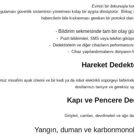
Evinizi bir dokunuşla ko
gulaması güvenlik sisteminizi yönetmesi kolay bir aygıta dönüştürür. Birkaç
habercilerin bile kıskanması gereken bir protokol olan S
- Bildirim sekmesinde tam bir olay gü
-
Push bildirimleri, SMS veya telefon görüşm
-
Dedektörlerin ve diğer cihazların performansını
-
Cihaz yapılandırmalarını dünyanın h
Hareket Dedekt
tsiz misafirin ayak izlerini ve bir kedi ya da robot elektrikli süpürgeyi birbirin
dostlarınızı tanıyor ve gereksiz u
Kapı ve Pencere De
Girişleri, camları, devrilmeleri ve ağır d
Yangın, duman ve karbonmonoks