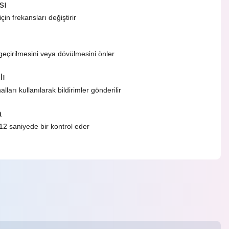
sı
n frekansları değiştirir
geçirilmesini veya dövülmesini önler
lı
rı kullanılarak bildirimler gönderilir
a
2 saniyede bir kontrol eder
rdüğünüz noktaları öneri formunu kullanarak tarafımıza
yapın!