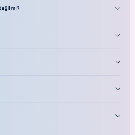
değil mi?
değişen sürelerde kullanıyor olacaksınız. kiralık modellerde
ücreti ödemeye devam edecek ve nihayetinde sistem size ait
miyor olmanız, ve tek seferlik ödemeler olması nedeniyle çok
i" yazılması kameraların çözünürlük değerleri değil, lens
hipsetli olması markasının SONY olması demek değildir.
steminizi izleyebilirsiniz.
bilir. Hijyen şartlarını kontrol için mutfağa , ilaveten çocuk
odasını kullanıyorsa dar açılı kamera ile ebeveyn odasına
ra konumlanabilir. Bakıcı odasında vakit geçiriliyorsa izin
 güvenlik amaçlı kapı önüne eklenebilir.
tü ve performansını test etmelisiniz. Böylece aklınızdaki