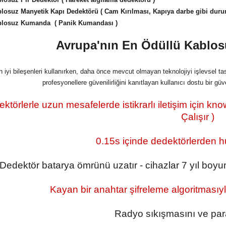
losuz Manyetik Kapı Dedektörü ( Cam Kırılması, Kapıya darbe gibi durum
blosuz Kumanda ( Panik Kumandası )
Avrupa'nın En Ödüllü Kablos
 iyi bileşenleri kullanırken, daha önce mevcut olmayan teknolojiyi işlevsel tas
profesyonellere güvenilirliğini kanıtlayan kullanıcı dostu bir g
ktörlerle uzun mesafelerde istikrarlı iletişim için kn
Çalışır )
0.15s içinde dedektörlerden hub
Dedektör batarya ömrünü uzatır - cihazlar 7 yıl boyu
Kayan bir anahtar şifreleme algoritmasıyla
Radyo sıkışmasını ve paraz