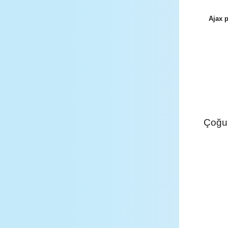
Ajax p
Çoğu 