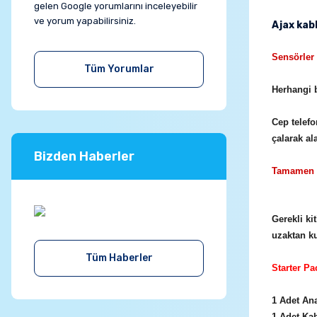
gelen Google yorumlarını inceleyebilir
ve yorum yapabilirsiniz.
Ajax kab
Sensörler 
Tüm Yorumlar
Herhangi b
Cep telefo
çalarak al
Bizden Haberler
Tamamen k
Gerekli ki
uzaktan ku
Tüm Haberler
Starter Pa
1 Adet An
1 Adet Kab