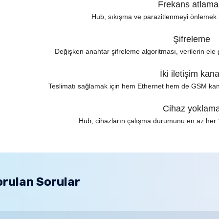
Frekans atlama
Hub, sıkışma ve parazitlenmeyi önlemek içi
Şifreleme
Değişken anahtar şifreleme algoritması, verilerin ele 
İki iletişim kana
Teslimatı sağlamak için hem Ethernet hem de GSM kanalla
Cihaz yoklam
Hub, cihazların çalışma durumunu en az her 1
fiyat bilgisi, resim, ürün açıklamalarında ve diğer konularda yetersiz gö
niz.
Bu ürüne ilk yorumu siz 
orulan Sorular
nerileriniz için teşekkür ederiz.
Yorum Yaz
esmi kalitesiz, bozuk veya görüntülenemiyor.