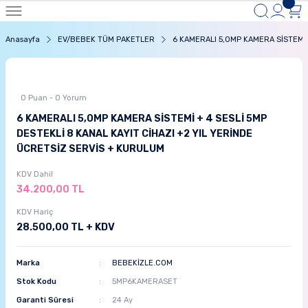
Anasayfa
EV/BEBEK TÜM PAKETLER
6 KAMERALI 5,0MP KAMERA SİSTEMİ 
0 Puan - 0 Yorum
6 KAMERALI 5,0MP KAMERA SİSTEMİ + 4 SESLİ 5MP
DESTEKLİ 8 KANAL KAYIT CİHAZI +2 YIL YERİNDE
ÜCRETSİZ SERVİS + KURULUM
KDV Dahil
34.200,00 TL
KDV Hariç
28.500,00 TL + KDV
Marka
BEBEKİZLE.COM
Stok Kodu
5MP6KAMERASET
Garanti Süresi
24 Ay