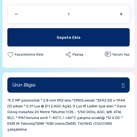
Sepete Ekle
Paylaş
Yorum Yaz
Ürün Bilgisi
*5.0 MP çözünürlük * 2.8 mm M12 lens *CMOS sensör *2592 (H) × 1944
(V) piksel * 0.01 Lux @ (F1.2,AGC Açık), 0 Lux IR Ledler açık iken * Gece
Görüş mesafesi 20 Metre *Shutter 1/25 - 1/50.000s, AGC, WB, ATW,
BLC, * IP67 koruma sınıfı *-40°C / +60°C çalışma sıcaklığı *12 V DC *
EXIR IR Teknoloji*DNR *OSD menü,DWDR, TVI/AHD /CVI/CVBS
çalışabilme