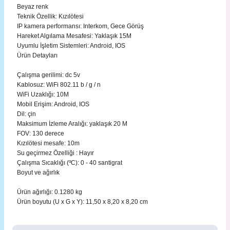
Beyaz renk
Teknik Özellik: Kızılötesi
IP kamera performansı: Interkom, Gece Görüş
Hareket Algılama Mesafesi: Yaklaşık 15M
Uyumlu İşletim Sistemleri: Android, IOS
Ürün Detayları
Çalışma gerilimi: dc 5v
Kablosuz: WiFi 802.11 b / g / n
WiFi Uzaklığı: 10M
Mobil Erişim: Android, IOS
Dil: çin
Maksimum İzleme Aralığı: yaklaşık 20 M
FOV: 130 derece
Kızılötesi mesafe: 10m
Su geçirmez Özelliği : Hayır
Çalışma Sıcaklığı (ºC): 0 - 40 santigrat
Boyut ve ağırlık
Ürün ağırlığı: 0.1280 kg
Ürün boyutu (U x G x Y): 11,50 x 8,20 x 8,20 cm