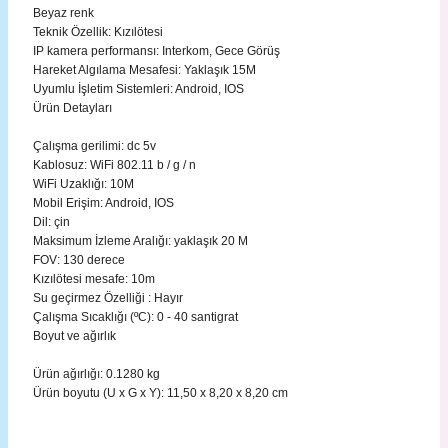
Beyaz renk
Teknik Özellik: Kızılötesi
IP kamera performansı: Interkom, Gece Görüş
Hareket Algılama Mesafesi: Yaklaşık 15M
Uyumlu İşletim Sistemleri: Android, IOS
Ürün Detayları
Çalışma gerilimi: dc 5v
Kablosuz: WiFi 802.11 b / g / n
WiFi Uzaklığı: 10M
Mobil Erişim: Android, IOS
Dil: çin
Maksimum İzleme Aralığı: yaklaşık 20 M
FOV: 130 derece
Kızılötesi mesafe: 10m
Su geçirmez Özelliği : Hayır
Çalışma Sıcaklığı (ºC): 0 - 40 santigrat
Boyut ve ağırlık
Ürün ağırlığı: 0.1280 kg
Ürün boyutu (U x G x Y): 11,50 x 8,20 x 8,20 cm