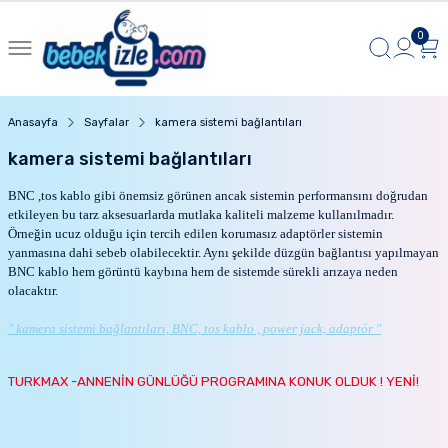
0
Anasayfa
Sayfalar
kamera sistemi bağlantıları
kamera sistemi bağlantıları
BNC ,tos kablo gibi önemsiz görünen ancak sistemin performansını doğrudan
etkileyen bu tarz aksesuarlarda mutlaka kaliteli malzeme kullanılmadır.
Örneğin ucuz olduğu için tercih edilen korumasız adaptörler sistemin
yanmasına dahi sebeb olabilecektir. Aynı şekilde düzgün bağlantısı yapılmayan
BNC kablo hem görüntü kaybına hem de sistemde sürekli arızaya neden
olacaktır.
" kamera sistemi bağlantıları, BNC, tos kablo , power jack, adaptör "
TURKMAX -ANNENİN GÜNLÜĞÜ PROGRAMINA KONUK OLDUK ! YENİ!