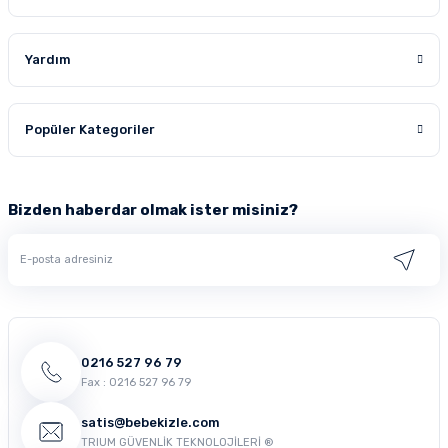
arayıp beraber çözüm üretebilmek için lütfen bizimle irtibata
geçiniz.
Yardım
Popüler Kategoriler
Bizden haberdar olmak ister misiniz?
0216 527 96 79
Fax : 0216 527 96 79
satis@bebekizle.com
TRIUM GÜVENLİK TEKNOLOJİLERİ ®