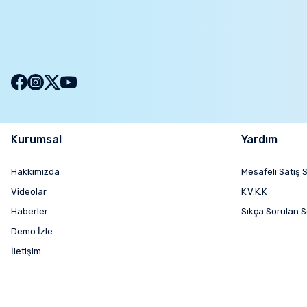
Kurumsal
Yardım
Hakkımızda
Mesafeli Satış 
Videolar
K.V.K.K
Haberler
Sıkça Sorulan S
Demo İzle
İletişim