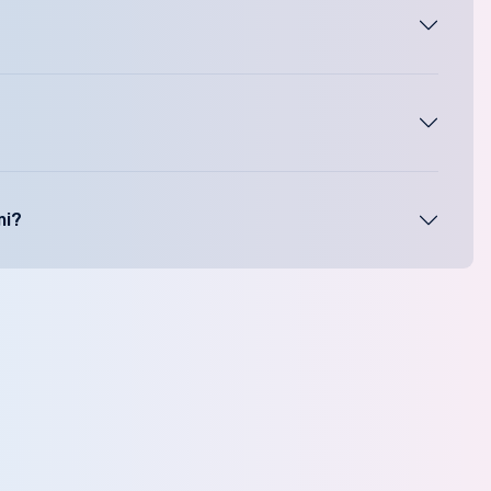
rde size umulmadık ekstra masraflar getirecektir.
ka aldığınız sisteme mobil cihazınızdan bağlanmayı deneyin.
r. İlave olarak çift yönlü ses iletimi de sağlar. Alternatif
mi?
 ve olay olduktan sonra sadece izleyeceğiniz bir veri olacak
 özel hayatın gizliliğini ihlal ettiği için haklı iken haksız
sı bilgilendirme yaparak kamera kaydı alınmasıdır. Tüm bu
geçiniz.