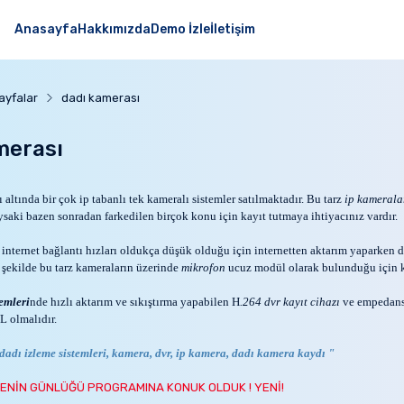
Anasayfa
Hakkımızda
Demo İzle
İletişim
ayfalar
dadı kamerası
merası
 altında bir çok ip tabanlı tek kameralı sistemler satılmaktadır. Bu tarz
ip kamerala
ysaki bazen sonradan farkedilen birçok konu için kayıt tutmaya ihtiyacınız vardır.
nternet bağlantı hızları oldukça düşük olduğu için internetten aktarım yaparken d
 şekilde bu tarz kameraların üzerinde
mikrofon
ucuz modül olarak bulunduğu için ka
emleri
nde hızlı aktarım ve sıkıştırma yapabilen H
.264 dvr kayıt cihazı
ve empedans
 olmalıdır.
dadı izleme sistemleri, kamera, dvr, ip kamera, dadı kamera kaydı "
ENİN GÜNLÜĞÜ PROGRAMINA KONUK OLDUK ! YENİ!