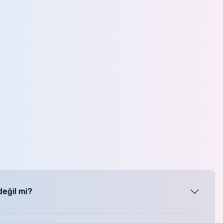
değil mi?
değişen sürelerde kullanıyor olacaksınız. kiralık modellerde