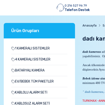
0 216 527 96 79
Telefon Destek
Anasayfa
S
Ürün Grupları
dadı ka
1 KAMERALI SİSTEMLER
dadı kamerası
adı
yapabilirsiniz. O
4 KAMERALI SİSTEMLER
Ancak ülkemizde i
düşürecektir.Aynı
BATARYALI KAMERA
Bebek izleme sist
EV/BEBEK TÜM PAKETLER
minimum 480 TVL
" dadı kamerası, 
KABLOLU ALARM SETİ
TURKMAX -ANN
KABLOSUZ ALARM SETİ