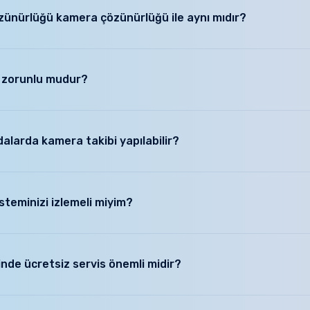
in maliyeti neredeyse satın alacağınız sistemlerin 2 katı olacak, kira 
zünürlüğü kamera çözünürlüğü ile aynı mıdır?
ır. Bu durumda aşağıdaki paketlerin hem size ait olması, kira ücreti öde
 olacağı nettir.
nürlüğü kamera çözünürlüğü değildir. "5MP SONY Lensli" "3MP SONY Lensl
 Kameranız hangi çözünürlükte ise ancak o değerde çalışır. Lensin sony c
P zorunlu mudur?
lmanıza gerek yoktur. Yeni çıkan QR kod sistemiyle sabit Ip gerektirmeden si
alarda kamera takibi yapılabilir?
 kare şeklindeyse 1 kamera yeterli olacaktır. L şeklinde ise 2.kamera eklene
yku düzeni takibi için eklenebilir. Eğer bebek uyku düzeninde ebeveyn 
teminizi izlemeli miyim?
ecek şekilde konabilir. Odalara giriş çıkışı kontrol etmek amaçlı korido
akıcı odasına kamera ilave edilebilir. Kayıt cihazında fazladan giriş var ise
inize işyerinize kurduracağınız sistemin uzaktan bağlanarak demo görün
tın aldığınız ürünün aynı olduğuna emin olabilirsiniz. Bizi arayabilir ve dem
rinde ücretsiz servis önemli midir?
ça önemlidir, ve mutlaka talep etmelisiniz. Elektronik sistemler çok tanış