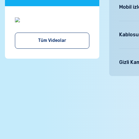
gerektirir
Mobil i
Gelişen te
(iphone, i
Kablosu
Tüm Videolar
Sinyal güç
sistemleri
Gizli K
Gizli kame
hem de huk
duruma dü
sorulara e