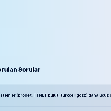
orulan Sorular
sistemler (pronet, TTNET bulut, turkcell gözz) daha ucuz 
ıcı kamera sistemlerini bebeğinizin yaşına bağlı olarak 2-3 yıl arasında 