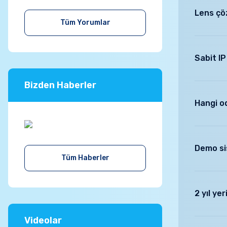
bu süreler
Lens çö
olmayacakt
Tüm Yorumlar
daha uygun
Lens çözü
değeridir.
Sabit I
Bizden Haberler
Sabit IP a
Hangi od
Salon eğer
odasına u
Demo sis
beşiği gör
Tüm Haberler
alınarak b
Mutlaka ev
ürünle , sa
2 yıl ye
Videolar
Evet olduk