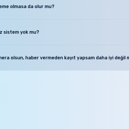
. Her destek talebinde ücret ödemeniz başlangıç fiyatı ucuz olan sistemle
zleme olmasa da olur mu?
knolojilerde mobil hizmet çok daha yaygın kullanılıyor olacaktır. Mutla
pad, android telefonlar)
z sistem yok mu?
lendiricilerle desteklenen kablosuz kameralar oldukça performanslı çalışı
 görmek için
kablosuz ürün alternatiflerimizi
inceleyebilirsiniz.
amera olsun, haber vermeden kayıt yapsam daha iyi değil 
ra ile yaptığınız kayıt hem oluşacak sıkıntılı durumun önüne geçmeyecek,
uki açıdan problemli sonuçlar doğurabilecektir. Bu şekilde alınan kayıtlar
şüyor olacaksınız. Bu nedenle hem etik hemde hukuki olarak en sağlıklı
n iyi cevabı arayıp beraber çözüm üretebilmek için lütfen bizimle irtibata 